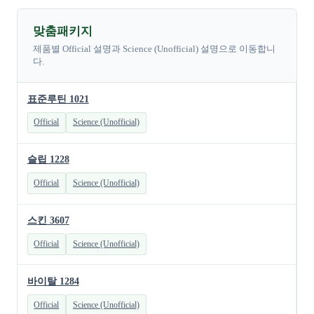
맞춤패키지
제품별 Official 설명과 Science (Unofficial) 설명으로 이동합니
다.
표준루틴 1021
Official
Science (Unofficial)
슬립 1228
Official
Science (Unofficial)
스킨 3607
Official
Science (Unofficial)
바이탈 1284
Official
Science (Unofficial)