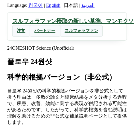
Language:
한국어
|
English
|
日本語
|
العربية
スルフォラファン摂取の新しい基準、マンモクソ
注文
パートナー
スルフォラファン
24ONESHOT Science (Unofficial)
플로우 24원샷
科学的根拠バージョン（非公式）
플로우 24원샷の科学的根拠バージョンを非公式として
扱う理由は、多数の論文と臨床結果をメタ分析する過程
で、疾患、改善、効能に関する表現が併記される可能性
があるためです。したがって、科学的根拠を含む説明は
理解を助けるための非公式な補足説明ページとして提供
します。