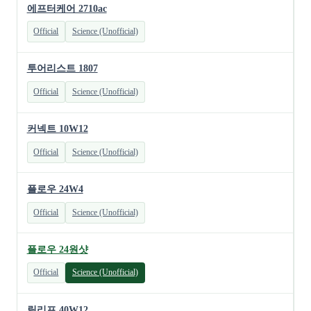
에프터케어 2710ac
Official
Science (Unofficial)
투어리스트 1807
Official
Science (Unofficial)
커넥트 10W12
Official
Science (Unofficial)
플로우 24W4
Official
Science (Unofficial)
플로우 24원샷
Official
Science (Unofficial)
릴리프 40W12