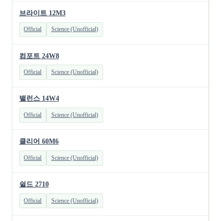
브라이트 12M3
Official
Science (Unofficial)
컴포트 24W8
Official
Science (Unofficial)
밸런스 14W4
Official
Science (Unofficial)
클리어 60M6
Official
Science (Unofficial)
쉴드 2710
Official
Science (Unofficial)