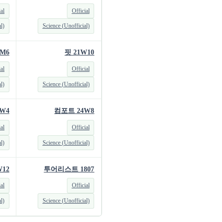
ial
Official
l)
Science (Unofficial)
M6
핏 21W10
ial
Official
l)
Science (Unofficial)
W4
컴포트 24W8
ial
Official
l)
Science (Unofficial)
12
투어리스트 1807
ial
Official
l)
Science (Unofficial)