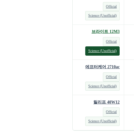
Official
Science (Unofficial)
브라이트 12M3
Official
Science (Unofficial)
에프터케어 2710ac
Official
Science (Unofficial)
릴리프 40W12
Official
Science (Unofficial)