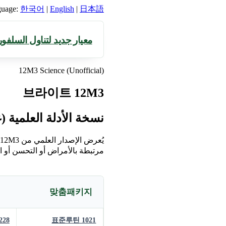
guage:
한국어
|
English
|
日本語
معيار جديد لتناول السلف
12M3 Science (Unofficial)
브라이트 12M3
نسخة الأدلة العلمية (
مرتبطة بالأمراض أو التحسن أو 
맞춤패키지
228
표준루틴 1021