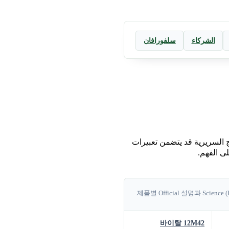
الشركاء
سلفورافان
سات والنتائج السريرية قد يتضمن تعبيرات
ى الفهم.
제품별 Official 설명과 Science
바이탈 12M42