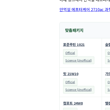
만먹설 에프터케어 2710ac 과
맞춤패키지
표준루틴 1021
슬립
Official
Of
Science (Unofficial)
S
핏 21W10
가드
Official
Of
Science (Unofficial)
S
컴포트 24W8
밸