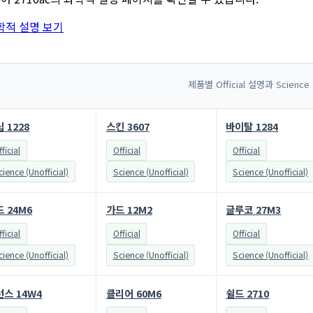
학적 설명 보기
제품별 Official 설명과 Science
 1228
스킨 3607
바이탈 1284
ficial
Official
Official
cience (Unofficial)
Science (Unofficial)
Science (Unofficial)
 24M6
가드 12M2
글루코 27M3
ficial
Official
Official
cience (Unofficial)
Science (Unofficial)
Science (Unofficial)
런스 14W4
클리어 60M6
쉴드 2710